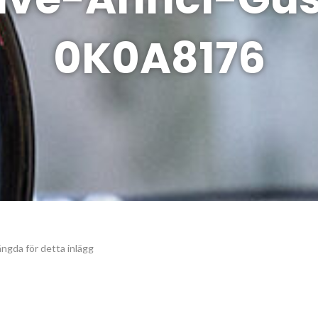
0K0A8176
ngda för detta inlägg