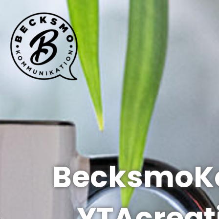
BecksmoKo
YTAcreat