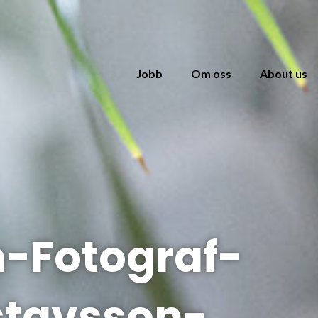
Jobb
Om oss
About us
-Fotograf-
stavsson-