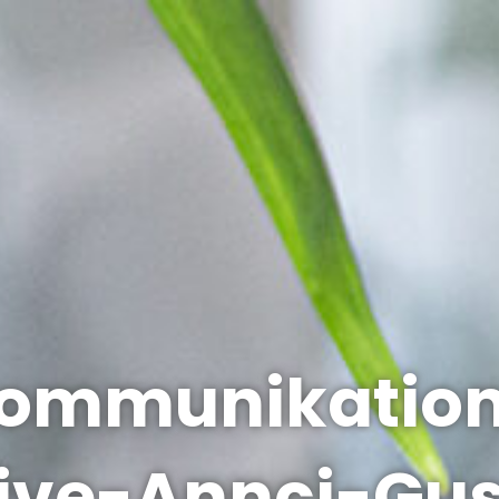
mmunikation
ive-Annci-Gu